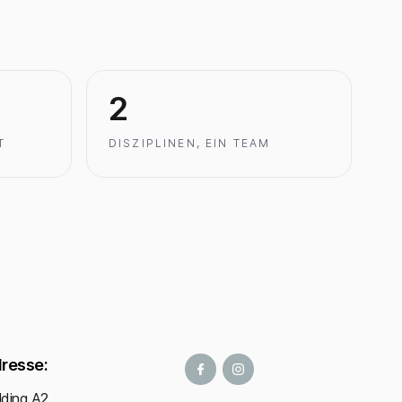
2
T
DISZIPLINEN, EIN TEAM
resse:
lding A2