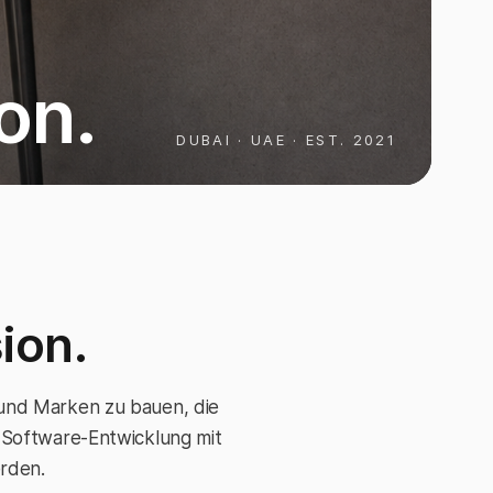
on.
DUBAI · UAE · EST. 2021
ion.
 und Marken zu bauen, die
e Software-Entwicklung mit
rden.