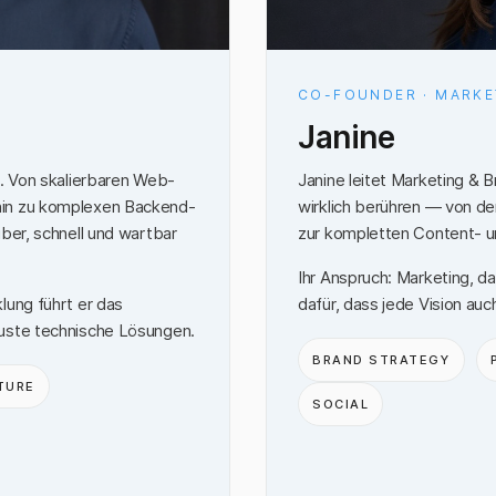
CO-FOUNDER · MARKE
Janine
n. Von skalierbaren Web-
Janine leitet Marketing & 
hin zu komplexen Backend-
wirklich berühren — von d
ber, schnell und wartbar
zur kompletten Content- u
Ihr Anspruch: Marketing, da
lung führt er das
dafür, dass jede Vision auc
buste technische Lösungen.
BRAND STRATEGY
TURE
SOCIAL